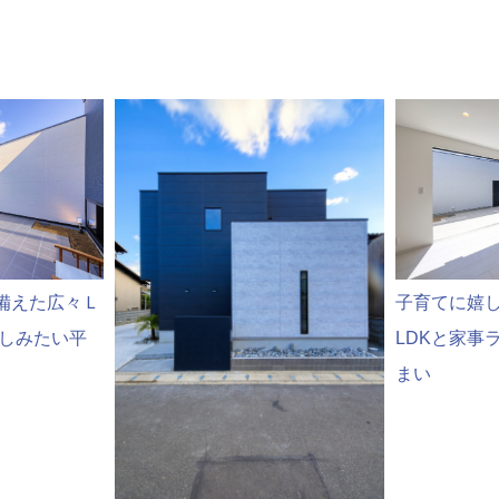
備えた広々Ｌ
子育てに嬉し
楽しみたい平
LDKと家事
まい