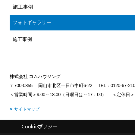
施工事例
フォトギャラリー
施工事例
株式会社 コムハウジング
〒700-0855
岡山市北区十日市中町6-22
TEL：
0120-67-21
＜営業時間＞9:00～18:00（日曜日は～17：00）
＜定休日＞
サイトマップ
Cookieポリシー
Copyright (c) COM HOUSHING Inc. All Rights Reserved.
|
Produced b