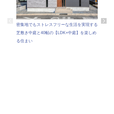
可変性の
密集地でもストレスフリーな生活を実現する
家時間を
芝敷き中庭と40帖の【LDK+中庭】を楽しめ
る住まい