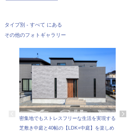
タイプ別 - すべて にある
その他のフォトギャラリー
可変性の
密集地でもストレスフリーな生活を実現する
家時間を
芝敷き中庭と40帖の【LDK+中庭】を楽しめ