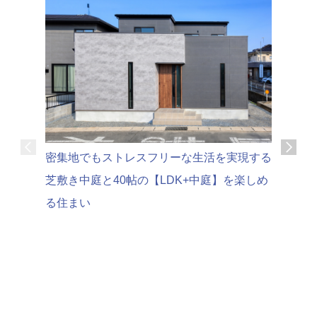
可変性の
密集地でもストレスフリーな生活を実現する
家時間を
芝敷き中庭と40帖の【LDK+中庭】を楽しめ
る住まい