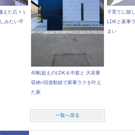
備えた広々Ｌ
子育てに嬉し
楽しみたい平
LDKと家事
まい
40帖超えのLDK＆中庭と 大容量
収納+回遊動線で家事ラクを叶え
た家
一覧へ戻る