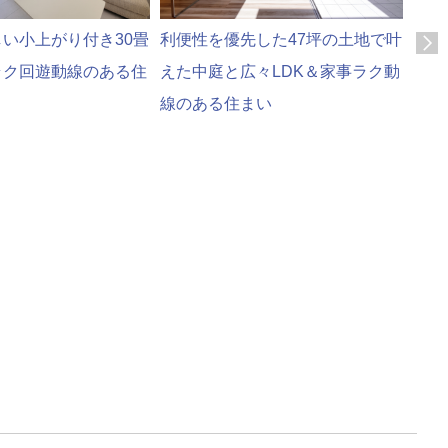
い小上がり付き30畳
利便性を優先した47坪の土地で叶
ラク回遊動線のある住
えた中庭と広々LDK＆家事ラク動
線のある住まい
30
極上
のあ