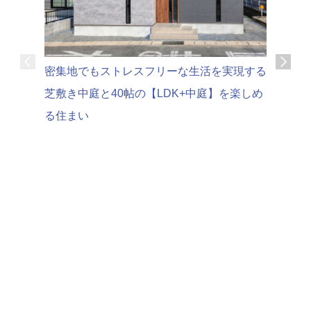
可変性の
密集地でもストレスフリーな生活を実現する
家時間を
芝敷き中庭と40帖の【LDK+中庭】を楽しめ
る住まい