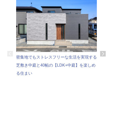
可変性の
密集地でもストレスフリーな生活を実現する
家時間を
芝敷き中庭と40帖の【LDK+中庭】を楽しめ
る住まい