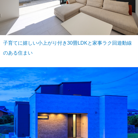
子育てに嬉しい小上がり付き30畳LDKと家事ラク回遊動線
のある住まい