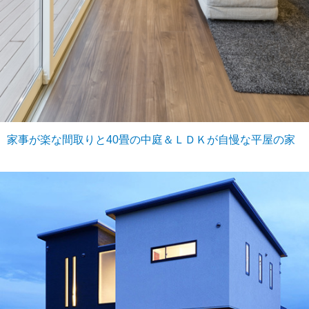
家事が楽な間取りと40畳の中庭＆ＬＤＫが自慢な平屋の家