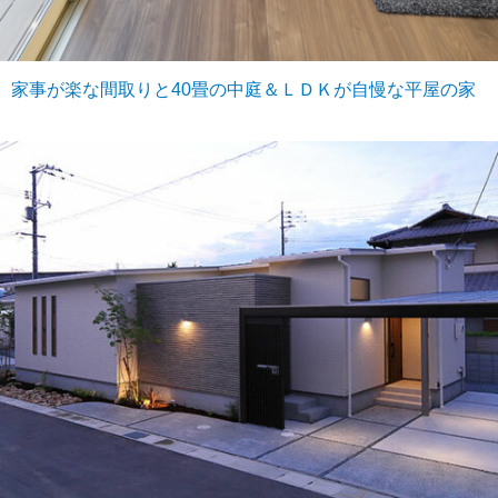
家事が楽な間取りと40畳の中庭＆ＬＤＫが自慢な平屋の家