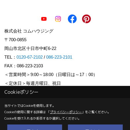
株式会社 コムハウジング
〒700-0855
岡山市北区十日市中町6-22
TEL：
0120-67-2102
/
086-223-2101
FAX：086-223-2103
＜営業時間＞9:00～18:00（日曜日は～17：00）
＜定休日＞毎週月曜日、祝日
Cookieポリシー
Copyright (c) COM HOUSHING Inc. All Rights Reserved.
当サイトではCookieを使用します。
Cookieの使用に関する詳細は 「
プライバシーポリシー
」をご覧ください。
Produced by
ゴデスクリエイト
Cookieを受け入れるか拒否するか選択してください。