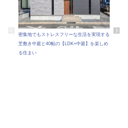
可変性の
密集地でもストレスフリーな生活を実現する
家時間を
芝敷き中庭と40帖の【LDK+中庭】を楽しめ
る住まい