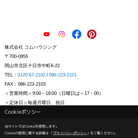
株式会社 コムハウジング
〒700-0855
岡山市北区十日市中町6-22
TEL：
0120-67-2102
/
086-223-2101
FAX：086-223-2103
＜営業時間＞9:00～18:00（日曜日は～17：00）
＜定休日＞毎週月曜日、祝日
Cookieポリシー
Copyright (c) COM HOUSHING Inc. All Rights Reserved.
当サイトではCookieを使用します。
Cookieの使用に関する詳細は 「
プライバシーポリシー
」をご覧ください。
Produced by
ゴデスクリエイト