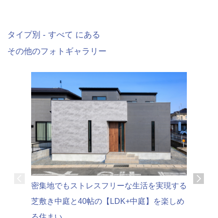
タイプ別 - すべて にある
その他のフォトギャラリー
可変性の
密集地でもストレスフリーな生活を実現する
家時間を
芝敷き中庭と40帖の【LDK+中庭】を楽しめ
る住まい