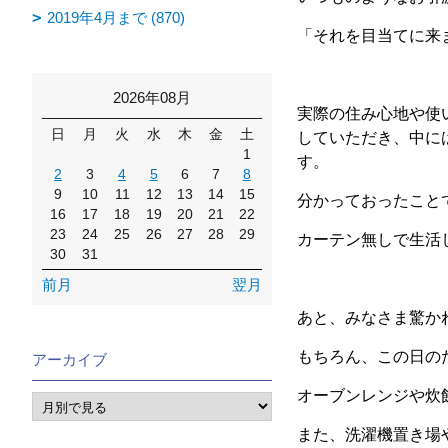
2019年4月まで (870)
「それを目当てに来
2026年08月
実際の住み心地や使
日
月
火
水
木
金
土
していただき、中に
1
す。
2
3
4
5
6
7
8
9
10
11
12
13
14
15
分かっておったこと
16
17
18
19
20
21
22
23
24
25
26
27
28
29
カーテン無しで生活
30
31
前月
翌月
あと、みなさま驚か
もちろん、この日の
アーカイブ
オーブンレンジや炊
また、洗濯機置き場