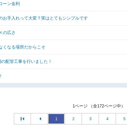
ローン金利
のお手入れって大変？実はとてもシンプルです
Ｋの広さ
なくなる場所だからこそ
調の配管工事を行いました！
！
1ページ （全172ページ中）
1
2
3
4
5