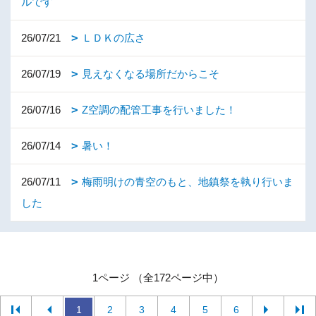
ルです
26/07/21
ＬＤＫの広さ
26/07/19
見えなくなる場所だからこそ
26/07/16
Z空調の配管工事を行いました！
26/07/14
暑い！
26/07/11
梅雨明けの青空のもと、地鎮祭を執り行いま
した
1ページ （全172ページ中）
1
2
3
4
5
6