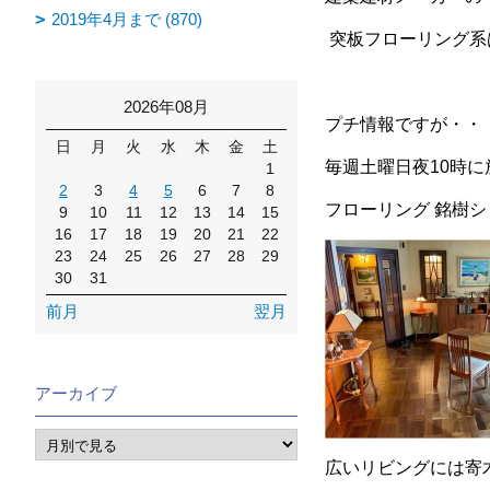
2019年4月まで (870)
突板フローリング系
2026年08月
プチ情報ですが・・
日
月
火
水
木
金
土
毎週土曜日夜10時
1
2
3
4
5
6
7
8
フローリング 銘樹
9
10
11
12
13
14
15
16
17
18
19
20
21
22
23
24
25
26
27
28
29
30
31
前月
翌月
アーカイブ
広いリビングには寄