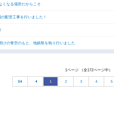
なくなる場所だからこそ
調の配管工事を行いました！
！
明けの青空のもと、地鎮祭を執り行いました
1ページ （全172ページ中）
1
2
3
4
5