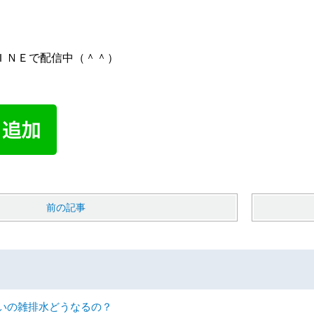
ＩＮＥで配信中（＾＾）
前の記事
いの雑排水どうなるの？