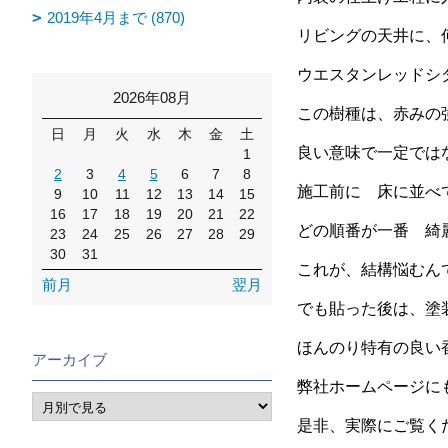
2019年4月まで (870)
リビングの天井に、
ウエスタンレッドシ
2026年08月
この樹種は、赤みの
日
月
火
水
木
金
土
良い意味で一定では
1
2
3
4
5
6
7
8
施工前に 床に並べ
9
10
11
12
13
14
15
16
17
18
19
20
21
22
どの順番が一番 綺
23
24
25
26
27
28
29
30
31
これが、結構悩むんで
前月
翌月
でも貼った後は、塗
ほんのり特有の良い
アーカイブ
弊社ホームページに
是非、実際にご覧く