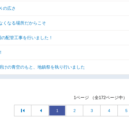
Ｋの広さ
なくなる場所だからこそ
調の配管工事を行いました！
！
明けの青空のもと、地鎮祭を執り行いました
1ページ （全172ページ中）
1
2
3
4
5