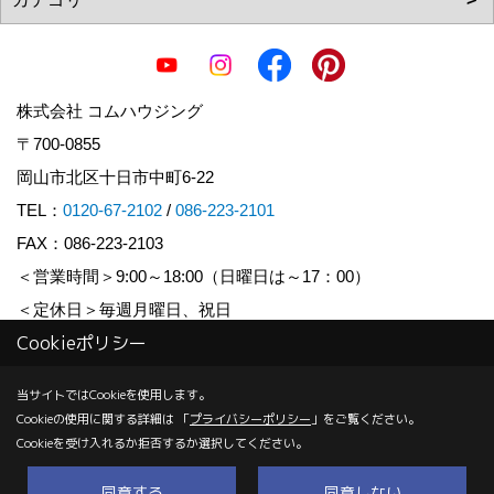
株式会社 コムハウジング
〒700-0855
岡山市北区十日市中町6-22
TEL：
0120-67-2102
/
086-223-2101
FAX：086-223-2103
＜営業時間＞9:00～18:00（日曜日は～17：00）
＜定休日＞毎週月曜日、祝日
Cookieポリシー
Copyright (c) COM HOUSHING Inc. All Rights Reserved.
当サイトではCookieを使用します。
Cookieの使用に関する詳細は 「
プライバシーポリシー
」をご覧ください。
Produced by
ゴデスクリエイト
Cookieを受け入れるか拒否するか選択してください。
同意する
同意しない