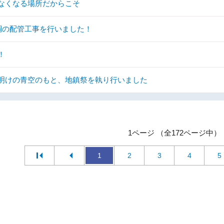
なくなる場所だからこそ
調の配管工事を行いました！
！
明けの青空のもと、地鎮祭を執り行いました
1ページ （全172ページ中）
1
2
3
4
5