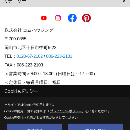
株式会社 コムハウジング
〒700-0855
岡山市北区十日市中町6-22
TEL：
0120-67-2102
/
086-223-2101
FAX：086-223-2103
＜営業時間＞9:00～18:00（日曜日は～17：00）
＜定休日＞毎週月曜日、祝日
Cookieポリシー
Copyright (c) COM HOUSHING Inc. All Rights Reserved.
当サイトではCookieを使用します。
Cookieの使用に関する詳細は 「
プライバシーポリシー
」をご覧ください。
Produced by
ゴデスクリエイト
Cookieを受け入れるか拒否するか選択してください。