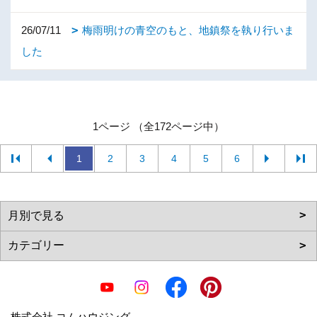
26/07/11
梅雨明けの青空のもと、地鎮祭を執り行いま
した
1ページ （全172ページ中）
1
2
3
4
5
6
株式会社 コムハウジング