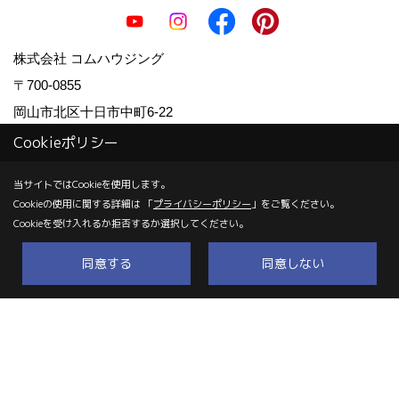
株式会社 コムハウジング
〒700-0855
岡山市北区十日市中町6-22
TEL：
0120-67-2102
/
086-223-2101
Cookieポリシー
FAX：086-223-2103
当サイトではCookieを使用します。
＜営業時間＞9:00～18:00（日曜日は～17：00）
Cookieの使用に関する詳細は 「
プライバシーポリシー
」をご覧ください。
＜定休日＞毎週月曜日、祝日
Cookieを受け入れるか拒否するか選択してください。
同意する
同意しない
Copyright (c) COM HOUSHING Inc. All Rights Reserved.
Produced by
ゴデスクリエイト