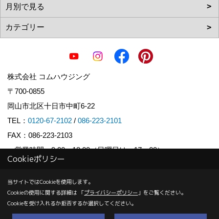
株式会社 コムハウジング
〒700-0855
岡山市北区十日市中町6-22
TEL：
0120-67-2102
/
086-223-2101
FAX：086-223-2103
＜営業時間＞9:00～18:00（日曜日は～17：00）
Cookieポリシー
＜定休日＞毎週月曜日、祝日
当サイトではCookieを使用します。
Cookieの使用に関する詳細は 「
プライバシーポリシー
」をご覧ください。
Copyright (c) COM HOUSHING Inc. All Rights Reserved.
Cookieを受け入れるか拒否するか選択してください。
Produced by
ゴデスクリエイト