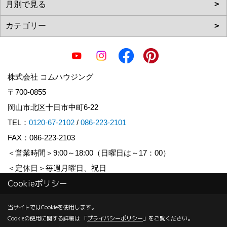
株式会社 コムハウジング
〒700-0855
岡山市北区十日市中町6-22
TEL：
0120-67-2102
/
086-223-2101
FAX：086-223-2103
＜営業時間＞9:00～18:00（日曜日は～17：00）
＜定休日＞毎週月曜日、祝日
Cookieポリシー
Copyright (c) COM HOUSHING Inc. All Rights Reserved.
当サイトではCookieを使用します。
Cookieの使用に関する詳細は 「
プライバシーポリシー
」をご覧ください。
Produced by
ゴデスクリエイト