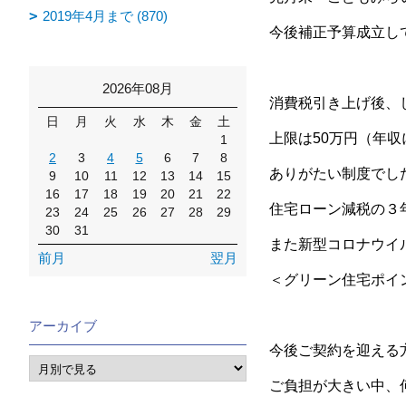
2019年4月まで (870)
今後補正予算成立し
2026年08月
消費税引き上げ後、
日
月
火
水
木
金
土
上限は50万円（年
1
2
3
4
5
6
7
8
ありがたい制度でした
9
10
11
12
13
14
15
16
17
18
19
20
21
22
住宅ローン減税の３
23
24
25
26
27
28
29
30
31
また新型コロナウイ
前月
翌月
＜グリーン住宅ポイン
アーカイブ
今後ご契約を迎える
ご負担が大きい中、