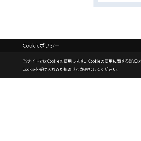
Cookieポリシー
当サイトではCookieを使用します。
Cookieの使用に関する詳細は
Cookieを受け入れるか拒否するか選択してください。
株式会社 コムハウジング
〒700-0855
岡山市北区十日市中町6-22
TEL：
0120-67-21
＜営業時間＞9:00～18:00（日曜日は～17：00）
＜定休日＞
サイトマップ