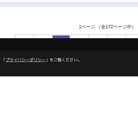
1ページ （全172ページ中）
1
2
3
4
5
 「
プライバシーポリシー
」をご覧ください。
02
/
086-223-2101
FAX：086-223-2103
毎週月曜日、祝日