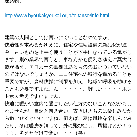
建築物。
http://www.hyoukakyoukai.or.jp/teitanso/info.html
建築の人間としては言いにくいことなのですが、
快適性を求めるがゆえに、住宅や住宅設備の新品化が進
み、古いものを上手く使うことが下手になっている気がし
ます。別の業界で言うと、車なんかも便利さゆえに莫大台
数が増え、エコカーの需要はあるものの追いついていない
のではないでしょうか。エコ住宅への移行を進めることも
重要ですが、森林伐採に制限を加え、地球の呼吸を助ける
ことも必要ですよね。ん・・・・・、難しい・・・・ホン
ト素人考えですいません。
快適に暖かい室内で過ごしたい仕方のないことなのかもし
れませんが、自然と向き合い、古き良きものは楽しみなが
ら過ごせるといいですね。例えば、夏は風鈴を楽しんでみ
たり、冬は暖房を消して、外に飛び出し、凧揚げとか！う
ぅぅ、考えただけで寒い・・・（笑）