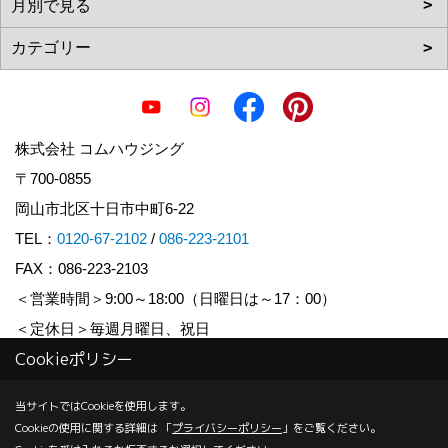
株式会社 コムハウジング
〒700-0855
岡山市北区十日市中町6-22
TEL：
0120-67-2102
/
086-223-2101
FAX：086-223-2103
＜営業時間＞9:00～18:00（日曜日は～17：00）
＜定休日＞毎週月曜日、祝日
Cookieポリシー
Copyright (c) COM HOUSHING Inc. All Rights Reserved.
当サイトではCookieを使用します。
Cookieの使用に関する詳細は 「
プライバシーポリシー
」をご覧ください。
Produced by
ゴデスクリエイト