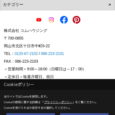
株式会社 コムハウジング
〒700-0855
岡山市北区十日市中町6-22
TEL：
0120-67-2102
/
086-223-2101
FAX：086-223-2103
＜営業時間＞9:00～18:00（日曜日は～17：00）
＜定休日＞毎週月曜日、祝日
Cookieポリシー
Copyright (c) COM HOUSHING Inc. All Rights Reserved.
当サイトではCookieを使用します。
Cookieの使用に関する詳細は 「
プライバシーポリシー
」をご覧ください。
Produced by
ゴデスクリエイト
Cookieを受け入れるか拒否するか選択してください。