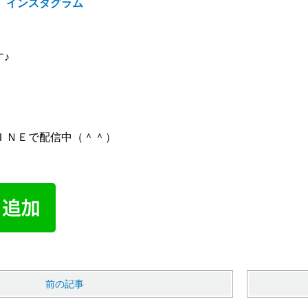
 インスタグラム
す♪
ＩＮＥで配信中（＾＾）
前の記事