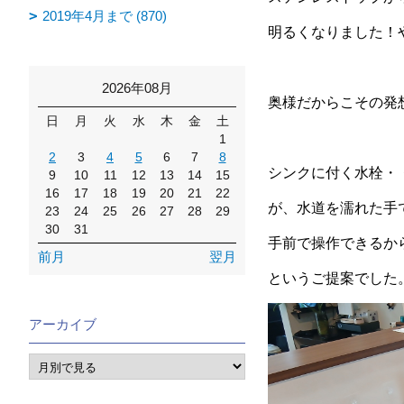
2019年4月まで (870)
明るくなりました！
2026年08月
奥様だからこその発
日
月
火
水
木
金
土
1
2
3
4
5
6
7
8
シンクに付く水栓・
9
10
11
12
13
14
15
16
17
18
19
20
21
22
が、水道を濡れた手
23
24
25
26
27
28
29
30
31
手前で操作できるか
前月
翌月
というご提案でした
アーカイブ