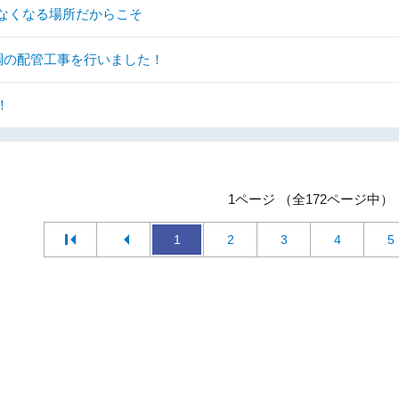
なくなる場所だからこそ
調の配管工事を行いました！
！
1ページ （全172ページ中）
1
2
3
4
5