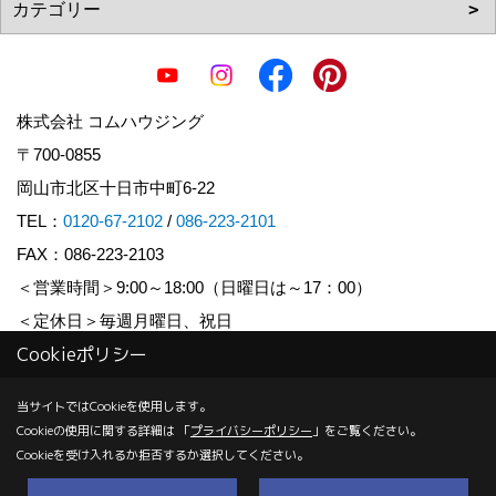
株式会社 コムハウジング
〒700-0855
岡山市北区十日市中町6-22
TEL：
0120-67-2102
/
086-223-2101
FAX：086-223-2103
＜営業時間＞9:00～18:00（日曜日は～17：00）
＜定休日＞毎週月曜日、祝日
Cookieポリシー
Copyright (c) COM HOUSHING Inc. All Rights Reserved.
当サイトではCookieを使用します。
Cookieの使用に関する詳細は 「
プライバシーポリシー
」をご覧ください。
Produced by
ゴデスクリエイト
Cookieを受け入れるか拒否するか選択してください。