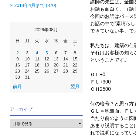
講師の先生は、全国
2019年4月まで (870)
お話も面白く、（話
今回のお話はパース
お話の中で”素晴ら
2026年08月
できていない事、で
日
月
火
水
木
金
土
私たちは、建築の仕
1
それはお客様の知ら
2
3
4
5
6
7
8
9
10
11
12
13
14
15
ということです。
16
17
18
19
20
21
22
23
24
25
26
27
28
29
ＧＬ±0
30
31
ＦＬ+300
前月
翌月
ＣＨ2500
何の暗号？と思う方
アーカイブ
ＧＬ＝地盤面、ＦＬ
当たり前のように図
あまり説明すること
れで説明になってい