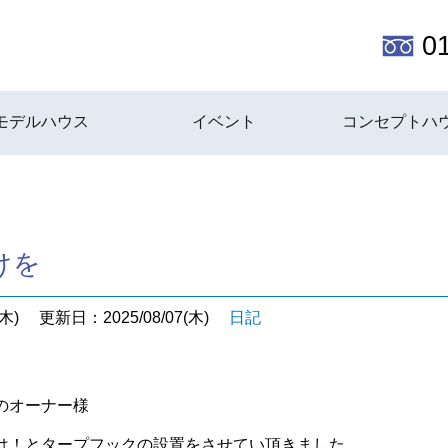
0
モデルハウス
イベント
コンセプトハ
けを
木)
更新日：2025/08/07(木)
日記
のオーナー様
は！とタープフックの設置をさせてい頂きました。