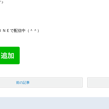
す♪
ＩＮＥで配信中（＾＾）
前の記事