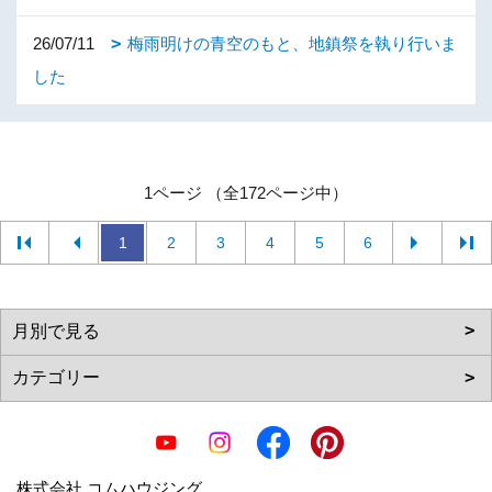
26/07/11
梅雨明けの青空のもと、地鎮祭を執り行いま
した
1ページ （全172ページ中）
1
2
3
4
5
6
株式会社 コムハウジング