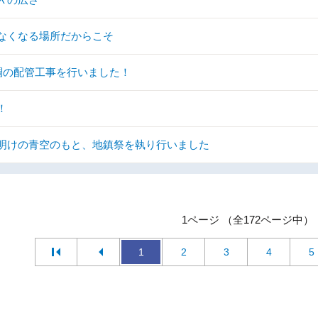
なくなる場所だからこそ
調の配管工事を行いました！
！
明けの青空のもと、地鎮祭を執り行いました
1ページ （全172ページ中）
1
2
3
4
5