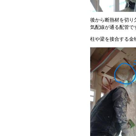
後から断熱材を切り
気配線が通る配管で
柱や梁を接合する金