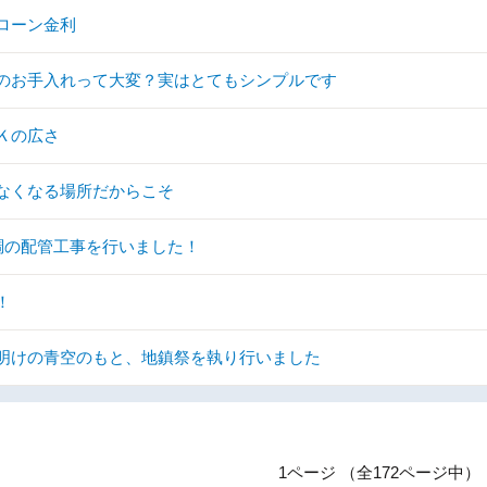
ローン金利
のお手入れって大変？実はとてもシンプルです
Ｋの広さ
なくなる場所だからこそ
調の配管工事を行いました！
！
明けの青空のもと、地鎮祭を執り行いました
1ページ （全172ページ中）