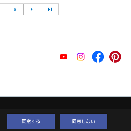
6
同意する
同意しない