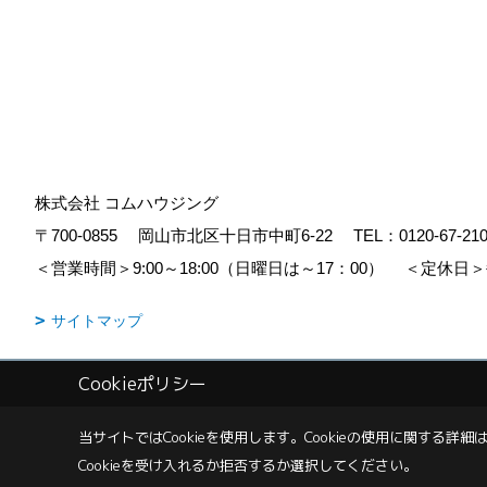
株式会社 コムハウジング
〒700-0855
岡山市北区十日市中町6-22
TEL：
0120-67-21
＜営業時間＞9:00～18:00（日曜日は～17：00）
＜定休日＞
サイトマップ
Cookieポリシー
Copyright (c) COM HOUSHING Inc. All Rights Reserved.
|
Produced b
当サイトではCookieを使用します。
Cookieの使用に関する詳細は
Cookieを受け入れるか拒否するか選択してください。