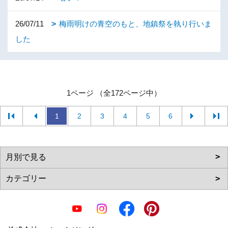
26/07/11
梅雨明けの青空のもと、地鎮祭を執り行いま
した
1ページ （全172ページ中）
1
2
3
4
5
6