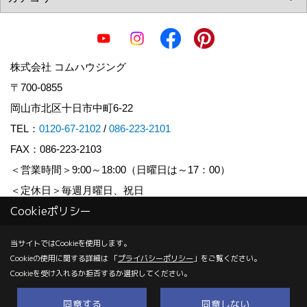
株式会社 コムハウジング
〒700-0855
岡山市北区十日市中町6-22
TEL：
0120-67-2102
/
086-223-2101
FAX：086-223-2103
＜営業時間＞9:00～18:00（日曜日は～17：00）
＜定休日＞毎週月曜日、祝日
Cookieポリシー
Copyright (c) COM HOUSHING Inc. All Rights Reserved.
当サイトではCookieを使用します。
Cookieの使用に関する詳細は 「
プライバシーポリシー
」をご覧ください。
Produced by
ゴデスクリエイト
Cookieを受け入れるか拒否するか選択してください。
同意する
同意しない