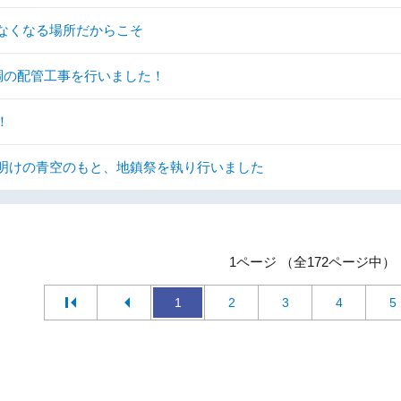
なくなる場所だからこそ
調の配管工事を行いました！
！
明けの青空のもと、地鎮祭を執り行いました
1ページ （全172ページ中）
1
2
3
4
5