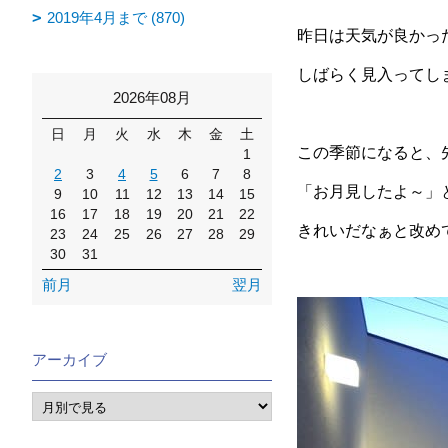
2019年4月まで (870)
昨日は天気が良かっ
しばらく見入ってし
2026年08月
日
月
火
水
木
金
土
この季節になると、
1
2
3
4
5
6
7
8
「お月見したよ～」
9
10
11
12
13
14
15
16
17
18
19
20
21
22
きれいだなぁと改め
23
24
25
26
27
28
29
30
31
前月
翌月
アーカイブ