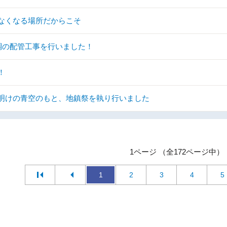
なくなる場所だからこそ
調の配管工事を行いました！
！
明けの青空のもと、地鎮祭を執り行いました
1ページ （全172ページ中）
1
2
3
4
5