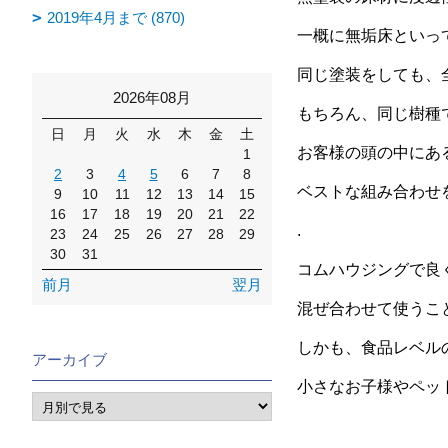
2019年4月まで (870)
一概に無垢床といっ
同じ塗装をしても、
2026年08月
もちろん、同じ樹種
日
月
火
水
木
金
土
お客様の頭の中にあ
1
2
3
4
5
6
7
8
ベストな組み合わせ
9
10
11
12
13
14
15
16
17
18
19
20
21
22
.
23
24
25
26
27
28
29
30
31
コムハウジングで良
前月
翌月
混ぜ合わせて使うこ
しかも、食品レベル
アーカイブ
小さなお子様やペッ