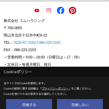
株式会社 コムハウジング
〒700-0855
岡山市北区十日市中町6-22
TEL：
0120-67-2102
/
086-223-2101
FAX：086-223-2103
＜営業時間＞9:00～18:00（日曜日は～17：00）
＜定休日＞毎週月曜日、祝日
Cookieポリシー
Copyright (c) COM HOUSHING Inc. All Rights Reserved.
当サイトではCookieを使用します。
Cookieの使用に関する詳細は 「
プライバシーポリシー
」をご覧ください。
Produced by
ゴデスクリエイト
Cookieを受け入れるか拒否するか選択してください。
同意する
同意しない