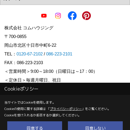
株式会社 コムハウジング
〒700-0855
岡山市北区十日市中町6-22
TEL：
0120-67-2102
/
086-223-2101
FAX：086-223-2103
＜営業時間＞9:00～18:00（日曜日は～17：00）
＜定休日＞毎週月曜日、祝日
Cookieポリシー
Copyright (c) COM HOUSHING Inc. All Rights Reserved.
当サイトではCookieを使用します。
Cookieの使用に関する詳細は 「
プライバシーポリシー
」をご覧ください。
Produced by
ゴデスクリエイト
Cookieを受け入れるか拒否するか選択してください。
同意する
同意しない