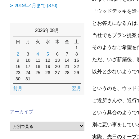
2019年4月まで (870)
「ウッドデッキを造
とお答えになる方は
2026年08月
当社でもプラン提案
日
月
火
水
木
金
土
そのようなご希望を
1
2
3
4
5
6
7
8
ただ、いざ新築後、
9
10
11
12
13
14
15
16
17
18
19
20
21
22
以外と少ないよう
23
24
25
26
27
28
29
30
31
前月
翌月
というのも、ウッド
ご近所さんや、通行
アーカイブ
という具合のようで
別に悪い事をしてい
実際、先日のオープ