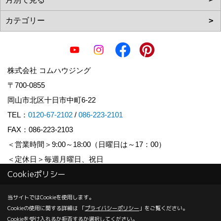
株式会社 コムハウジング
〒700-0855
岡山市北区十日市中町6-22
TEL：
0120-67-2102
/
086-223-2101
FAX：086-223-2103
＜営業時間＞9:00～18:00（日曜日は～17：00）
＜定休日＞毎週月曜日、祝日
Cookieポリシー
Copyright (c) COM HOUSHING Inc. All Rights Reserved.
当サイトではCookieを使用します。
Cookieの使用に関する詳細は 「
プライバシーポリシー
」をご覧ください。
Produced by
ゴデスクリエイト
Cookieを受け入れるか拒否するか選択してください。