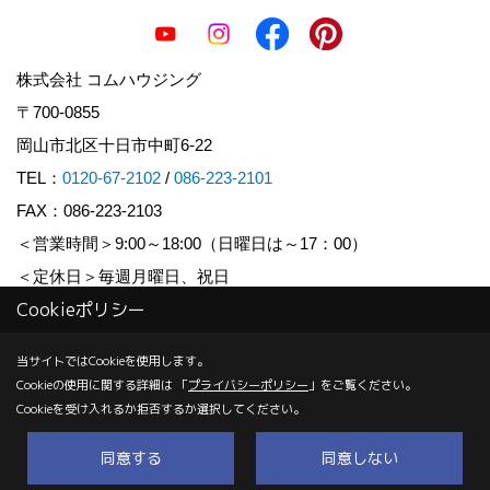
株式会社 コムハウジング
〒700-0855
岡山市北区十日市中町6-22
TEL：
0120-67-2102
/
086-223-2101
FAX：086-223-2103
＜営業時間＞9:00～18:00（日曜日は～17：00）
＜定休日＞毎週月曜日、祝日
Cookieポリシー
Copyright (c) COM HOUSHING Inc. All Rights Reserved.
当サイトではCookieを使用します。
Cookieの使用に関する詳細は 「
プライバシーポリシー
」をご覧ください。
Produced by
ゴデスクリエイト
Cookieを受け入れるか拒否するか選択してください。
同意する
同意しない