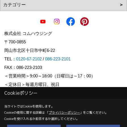
株式会社 コムハウジング
〒700-0855
岡山市北区十日市中町6-22
TEL：
0120-67-2102
/
086-223-2101
FAX：086-223-2103
＜営業時間＞9:00～18:00（日曜日は～17：00）
＜定休日＞毎週月曜日、祝日
Cookieポリシー
Copyright (c) COM HOUSHING Inc. All Rights Reserved.
当サイトではCookieを使用します。
Cookieの使用に関する詳細は 「
プライバシーポリシー
」をご覧ください。
Produced by
ゴデスクリエイト
Cookieを受け入れるか拒否するか選択してください。