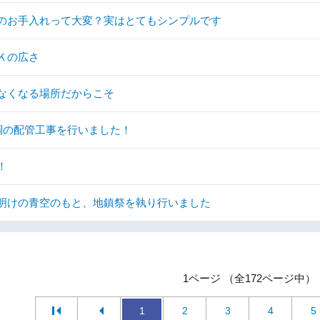
のお手入れって大変？実はとてもシンプルです
Ｋの広さ
なくなる場所だからこそ
調の配管工事を行いました！
！
明けの青空のもと、地鎮祭を執り行いました
1ページ （全172ページ中）
1
2
3
4
5