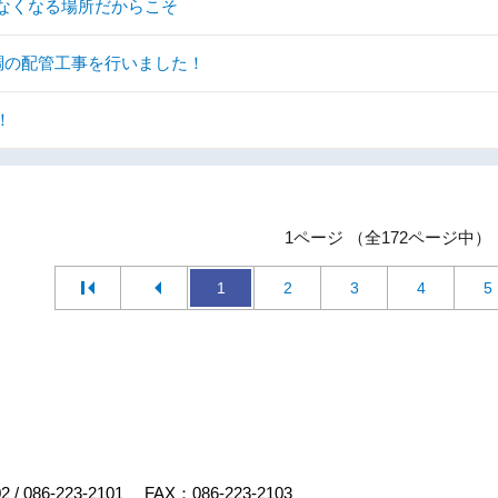
なくなる場所だからこそ
調の配管工事を行いました！
！
1ページ （全172ページ中）
1
2
3
4
5
02
/
086-223-2101
FAX：086-223-2103