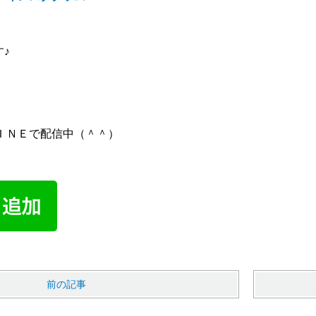
す♪
ＩＮＥで配信中（＾＾）
前の記事