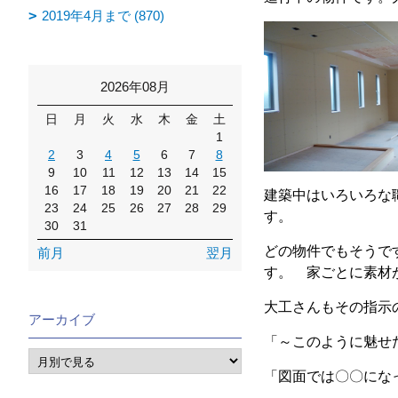
2019年4月まで (870)
2026年08月
日
月
火
水
木
金
土
1
2
3
4
5
6
7
8
9
10
11
12
13
14
15
16
17
18
19
20
21
22
建築中はいろいろな
23
24
25
26
27
28
29
す。
30
31
どの物件でもそうで
前月
翌月
す。 家ごとに素材
大工さんもその指示
アーカイブ
「～このように魅せ
「図面では〇〇にな