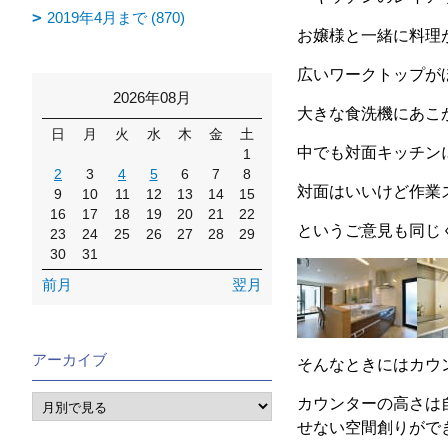
2019年4月まで (870)
お嬢様と一緒に料理
広いワークトップが
2026年08月
大きな食洗機にあこ
日
月
火
水
木
金
土
中でも対面キッチン
1
2
3
4
5
6
7
8
対面はいいけど作業
9
10
11
12
13
14
15
16
17
18
19
20
21
22
というご意見も同じ
23
24
25
26
27
28
29
30
31
前月
翌月
アーカイブ
そんなときにはカウ
カウンターの高さは
せない空間創りがで