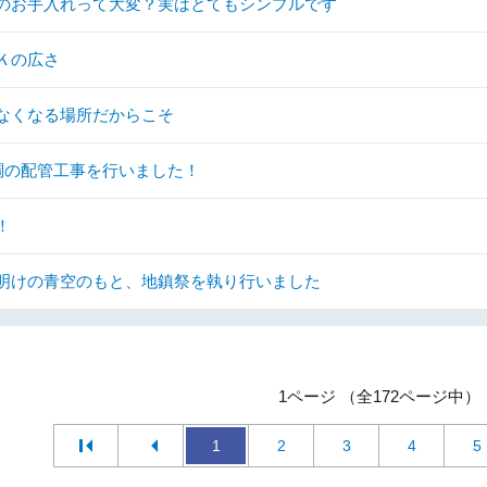
のお手入れって大変？実はとてもシンプルです
Ｋの広さ
なくなる場所だからこそ
調の配管工事を行いました！
！
明けの青空のもと、地鎮祭を執り行いました
1ページ （全172ページ中）
1
2
3
4
5