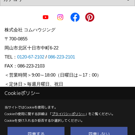
株式会社 コムハウジング
〒700-0855
岡山市北区十日市中町6-22
TEL：
0120-67-2102
/
086-223-2101
FAX：086-223-2103
＜営業時間＞9:00～18:00（日曜日は～17：00）
＜定休日＞毎週月曜日、祝日
Cookieポリシー
Copyright (c) COM HOUSHING Inc. All Rights Reserved.
当サイトではCookieを使用します。
Cookieの使用に関する詳細は 「
プライバシーポリシー
」をご覧ください。
Produced by
ゴデスクリエイト
Cookieを受け入れるか拒否するか選択してください。
同意する
同意しない