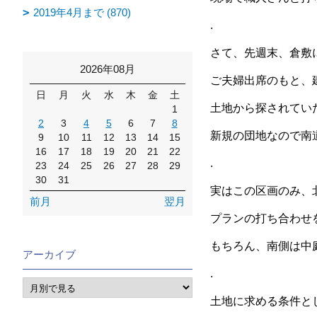
2019年4月まで (870)
.
さて、先週末、倉敷
2026年08月
ご夫婦出席のもと、
日
月
火
水
木
金
土
土地から探されてい
1
2
3
4
5
6
7
8
新規の団地なので南
9
10
11
12
13
14
15
16
17
18
19
20
21
22
.
23
24
25
26
27
28
29
30
31
実はこの区画のみ、
前月
翌月
プランの打ち合わせ
もちろん、南側は中
アーカイブ
.
土地に求める条件と