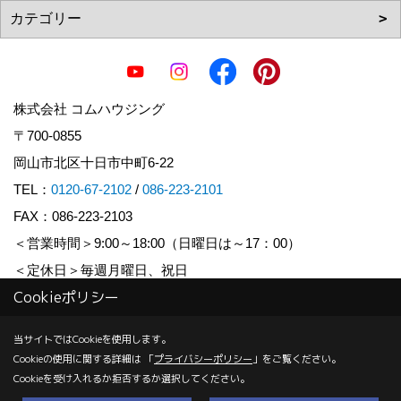
株式会社 コムハウジング
〒700-0855
岡山市北区十日市中町6-22
TEL：
0120-67-2102
/
086-223-2101
FAX：086-223-2103
＜営業時間＞9:00～18:00（日曜日は～17：00）
＜定休日＞毎週月曜日、祝日
Cookieポリシー
Copyright (c) COM HOUSHING Inc. All Rights Reserved.
当サイトではCookieを使用します。
Cookieの使用に関する詳細は 「
プライバシーポリシー
」をご覧ください。
Produced by
ゴデスクリエイト
Cookieを受け入れるか拒否するか選択してください。